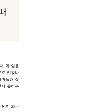
제 막 일을
으로 키워나
까마득해 잘
찾지 못하는
위안이 되는