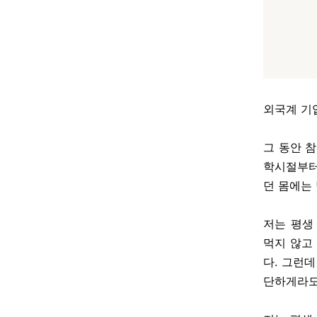
외국계 기
그 동안 참
학시절부터
던 몸에는
저는 평생
먹지 않고
다. 그런
단하게라도