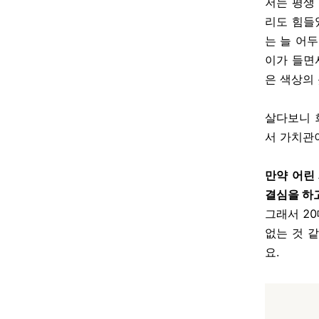
저는 평생
리도 힘들
는 늘 어
이가 들면
은 색상의
살다보니 
서 가치관
만약 어린
결심을 하
그래서 20
없는 것 
요.